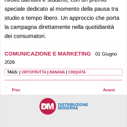
speciale dedicato al momento della pausa tra
studio e tempo libero. Un approccio che porta
la campagna direttamente nella quotidianità
dei consumatori.
COMUNICAZIONE E MARKETING
01 Giugno
2026
TAGS:
|
ORTOFRUTTA
|
BANANA
|
CHIQUITA
Articolo precedente: Air Action Vigorsol al fianco di Red Bu
Articolo suc
Prec
Avanti