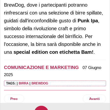
BrewDog, dove i partecipanti potranno
rinfrescarsi con una selezione di birre spillate,
guidati dall’inconfondibile gusto di
Punk Ipa
,
simbolo della rivoluzione craft e primo
successo internazionale del birrificio. Per
l’occasione, la birra sarà disponibile anche in
una
special edition con etichetta Bam!
.
COMUNICAZIONE E MARKETING
07 Giugno
2025
TAGS:
|
BIRRA
|
BREWDOG
Articolo precedente: Partnership tra Pan Piuma e Mirabilan
Articolo suc
Prec
Avanti