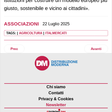
istituzioni per costruire un modello europeo più
giusto, sostenibile e vicino ai cittadini».
ASSOCIAZIONI
22 Luglio 2025
TAGS:
|
AGRICOLTURA
|
ITALMERCATI
Articolo precedente: Il Culatello di Zibello inizia il 2025 in
Articolo suc
Prec
Avanti
Chi siamo
Contatti
Privacy & Cookies
Newsletter