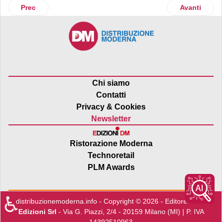
Articolo precedente: Assobio: aumenta la base associativa
Articolo su
Prec
Avanti
Chi siamo
Contatti
Privacy & Cookies
Newsletter
Ristorazione Moderna
Technoretail
PLM Awards
♿
distribuzionemoderna.info - Copyright © 2026 - Editore:
Edra
Edizioni Srl
- Via G. Piazzi, 2/4 - 20159 Milano (MI) | P. IVA
14392510963