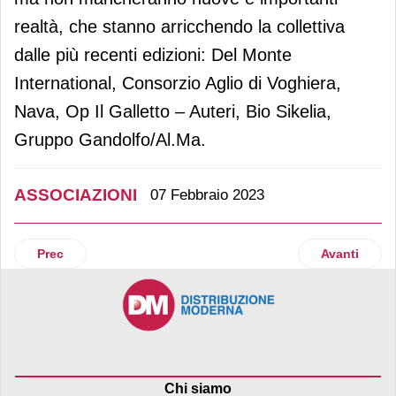
realtà, che stanno arricchendo la collettiva
dalle più recenti edizioni: Del Monte
International, Consorzio Aglio di Voghiera,
Nava, Op Il Galletto – Auteri, Bio Sikelia,
Gruppo Gandolfo/Al.Ma.
ASSOCIAZIONI
07 Febbraio 2023
Articolo precedente: Conai, al via il nuovo bando Ecopack
Articolo suc
Prec
Avanti
Chi siamo