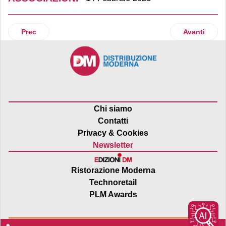
Articolo precedente: Lo Speck Alto Adige Igp archivia un 2
Articolo suc
Prec
Avanti
Chi siamo
Contatti
Privacy & Cookies
Newsletter
Ristorazione Moderna
Technoretail
PLM Awards