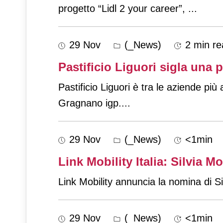
progetto “Lidl 2 your career”,
...
29 Nov
(_News)
2 min re
Pastificio Liguori sigla una
Pastificio Liguori è tra le aziende più antiche d’Italia, le sue origini risalgono al 1795, e tra i maggiori produttori di pasta di
Gragnano igp.
...
29 Nov
(_News)
<1min
Link Mobility Italia: Silvia 
Link Mobility annuncia la nomina di Si
29 Nov
(_News)
<1min