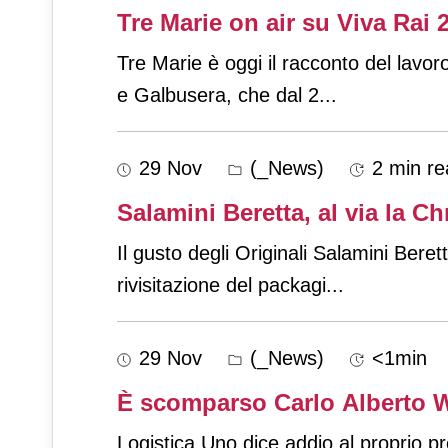
Tre Marie on air su Viva Rai 2
Tre Marie è oggi il racconto del lavo
e Galbusera, che dal 2
...
29 Nov
(_News)
2 min re
Salamini Beretta, al via la C
Il gusto degli Originali Salamini Beret
rivisitazione del packagi
...
29 Nov
(_News)
<1min
È scomparso Carlo Alberto W
Logistica Uno dice addio al proprio 