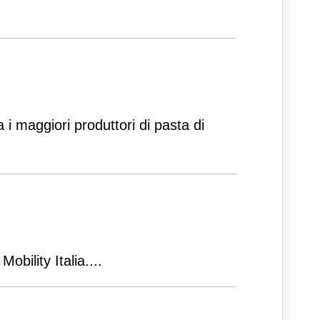
obility Italia.
...