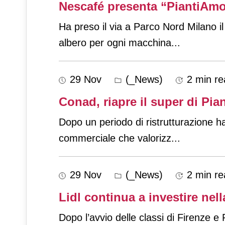
Nescafé presenta “PiantiAmo 
Ha preso il via a Parco Nord Milano il 
albero per ogni macchina
...
29 Nov
(_News)
2 min re
Conad, riapre il super di Pia
Dopo un periodo di ristrutturazione h
commerciale che valorizz
...
29 Nov
(_News)
2 min re
Lidl continua a investire nel
Dopo l’avvio delle classi di Firenze 