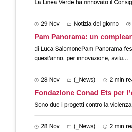
La Linea Verde ha rinnovato il Consigl
29 Nov
Notizia del giorno
Pam Panorama: un compleanno
di Luca SalomonePam Panorama festeggi
quest’anno, per innovazione, svilu
...
28 Nov
(_News)
2 min re
Fondazione Conad Ets per l’e
Sono due i progetti contro la violen
28 Nov
(_News)
2 min re