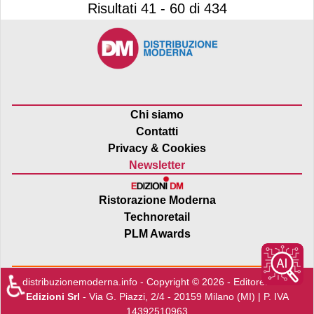
Risultati 41 - 60 di 434
Chi siamo
Contatti
Privacy & Cookies
Newsletter
Ristorazione Moderna
Technoretail
PLM Awards
♿
distribuzionemoderna.info - Copyright © 2026 - Editore:
Edra
Edizioni Srl
- Via G. Piazzi, 2/4 - 20159 Milano (MI) | P. IVA
14392510963