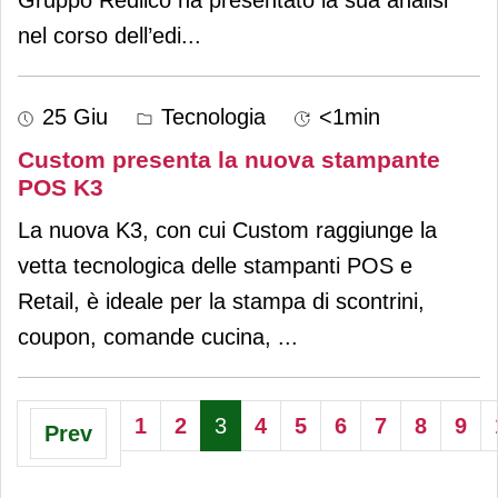
nel corso dell’edi
...
25 Giu
Tecnologia
<1min
Custom presenta la nuova stampante
POS K3
La nuova K3, con cui Custom raggiunge la
vetta tecnologica delle stampanti POS e
Retail, è ideale per la stampa di scontrini,
coupon, comande cucina,
...
1
2
3
4
5
6
7
8
9
Prev