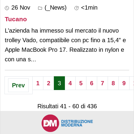
26 Nov
(_News)
<1min
Tucano
L’azienda ha immesso sul mercato il nuovo
trolley Vado, compatibile con pc fino a 15,4” e
Apple MacBook Pro 17. Realizzato in nylon e
con una s
...
1
2
3
4
5
6
7
8
9
Prev
Risultati 41 - 60 di 436