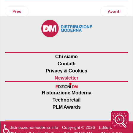
Articolo precedente: A Oristano inaugura il nuovo PetStor
Articolo suc
Prec
Avanti
Chi siamo
Contatti
Privacy & Cookies
Newsletter
Ristorazione Moderna
Technoretail
PLM Awards
♿
distribuzionemoderna.info - Copyright © 2026 - Editore:
Edra