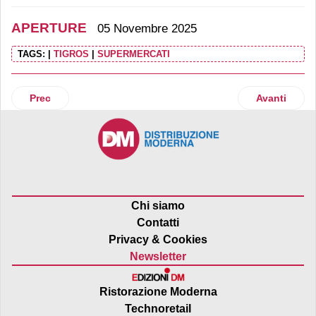
APERTURE
05 Novembre 2025
TAGS:
|
TIGROS
|
SUPERMERCATI
Articolo precedente: Action inaugura un nuovo store a Sav
Articolo suc
Prec
Avanti
Chi siamo
Contatti
Privacy & Cookies
Newsletter
Ristorazione Moderna
Technoretail