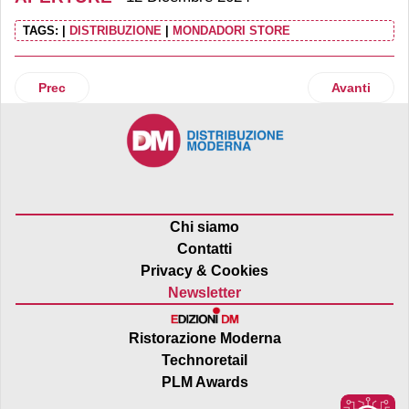
TAGS:
|
DISTRIBUZIONE
|
MONDADORI STORE
Articolo precedente: Action apre due nuove sedi a Savona
Articolo suc
Prec
Avanti
Chi siamo
Contatti
Privacy & Cookies
Newsletter
Ristorazione Moderna
Technoretail
PLM Awards