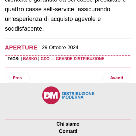
quattro casse self-service, assicurando
un'esperienza di acquisto agevole e
soddisfacente.
APERTURE
29 Ottobre 2024
TAGS:
|
BASKO
|
GDO — GRANDE DISTRIBUZIONE
Articolo precedente: Un nuovo store con le insegne Toys 
Articolo suc
Prec
Avanti
Chi siamo
Contatti