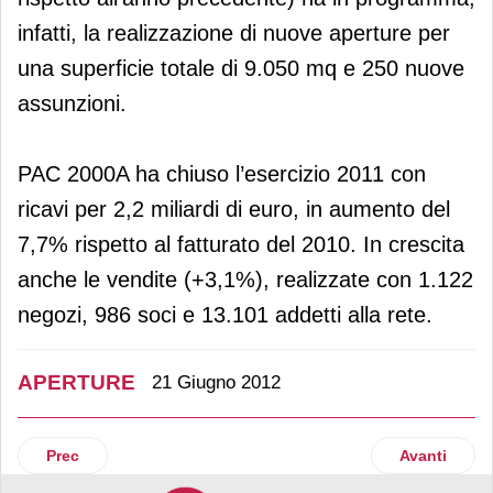
infatti, la realizzazione di nuove aperture per
una superficie totale di 9.050 mq e 250 nuove
assunzioni.
PAC 2000A ha chiuso l’esercizio 2011 con
ricavi per 2,2 miliardi di euro, in aumento del
7,7% rispetto al fatturato del 2010. In crescita
anche le vendite (+3,1%), realizzate con 1.122
negozi, 986 soci e 13.101 addetti alla rete.
APERTURE
21 Giugno 2012
Articolo precedente: Gabrielli riapre dopo il restyling il pd
Articolo suc
Prec
Avanti