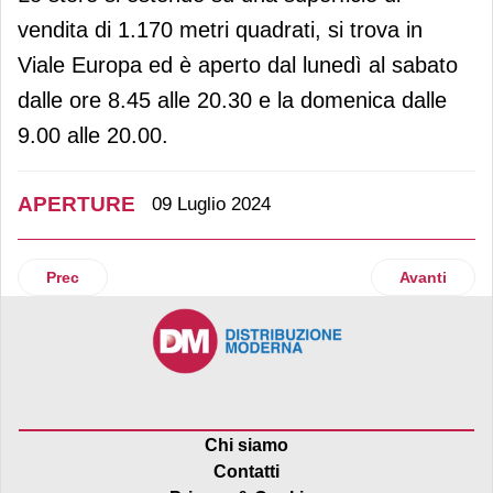
vendita di 1.170 metri quadrati, si trova in
Viale Europa ed è aperto dal lunedì al sabato
dalle ore 8.45 alle 20.30 e la domenica dalle
9.00 alle 20.00.
APERTURE
09 Luglio 2024
Articolo precedente: Risparmio Casa apre a Pero (Mi) uno 
Articolo suc
Prec
Avanti
Chi siamo
Contatti