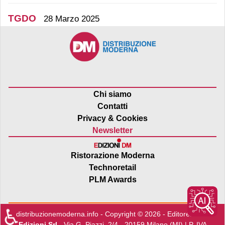
TGDO
28 Marzo 2025
Chi siamo
Contatti
Privacy & Cookies
Newsletter
Ristorazione Moderna
Technoretail
PLM Awards
♿
distribuzionemoderna.info - Copyright © 2026 - Editore:
Edra
Edizioni Srl
- Via G. Piazzi, 2/4 - 20159 Milano (MI) | P. IVA