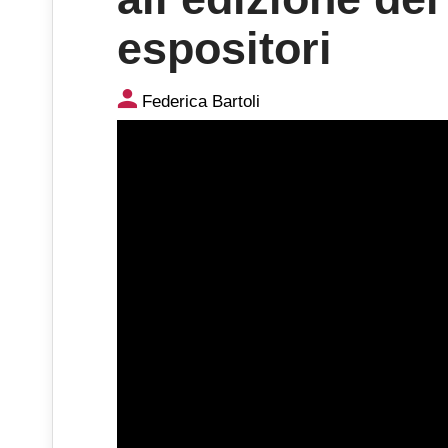
espositori
Video: Euroshop si prepara al
Federica Bartoli
espositori