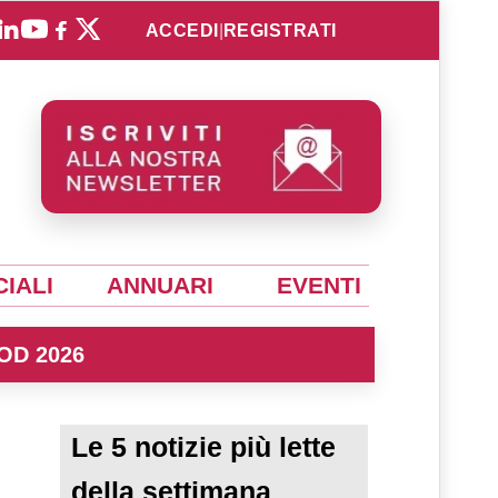
ACCEDI
|
REGISTRATI
IALI
ANNUARI
EVENTI
OD 2026
Le 5 notizie più lette
della settimana