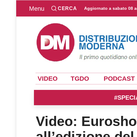
Menu
CERCA
Aggiornato a
sabato 08 
VIDEO
TGDO
PODCAST
#SPECI
Video: Eurosho
all’edizione del