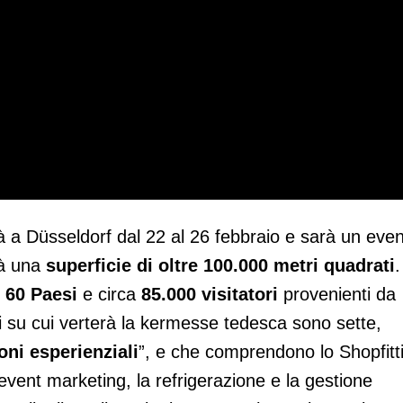
à a Düsseldorf dal 22 al 26 febbraio e sarà un eve
rà una
superficie di oltre 100.000 metri quadrati
.
e 60 Paesi
e circa
85.000 visitatori
provenienti da
li su cui verterà la kermesse tedesca sono sette,
oni esperienziali
”, e che comprendono lo Shopfitt
 event marketing, la refrigerazione e la gestione