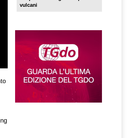
vulcani
nto
ing