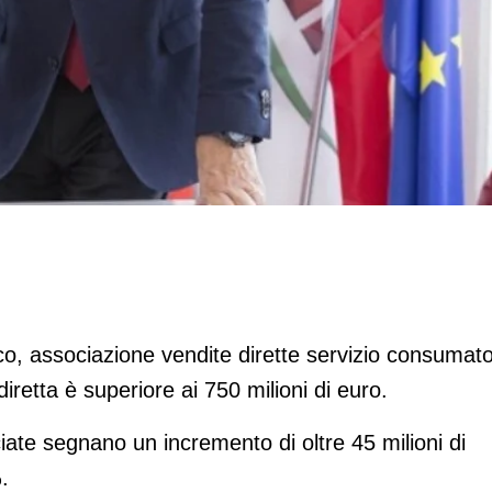
cresce del 6,41%
sco, associazione vendite dirette servizio consumato
diretta è superiore ai 750 milioni di euro.
iate segnano un incremento di oltre 45 milioni di
.