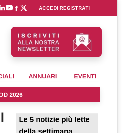
ACCEDI
|
REGISTRATI
IALI
ANNUARI
EVENTI
OD 2026
l
Le 5 notizie più lette
della settimana