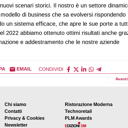
nuovi scenari storici. Il nostro è un settore dinamic
n modello di business che sa evolversi rispondendo
 un sistema efficace, che apre le sue porte a tutt
el 2022 abbiamo ottenuto ottimi risultati anche gra
formazione e addestramento che le nostre aziende
PA
EMAIL
CONDIVIDI
 calo dell’inflazione (15,6%)
Artico
Avanti
Chi siamo
Ristorazione Moderna
Contatti
Technoretail
Privacy & Cookies
PLM Awards
Newsletter