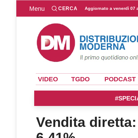
Menu
CERCA
Aggiornato a
venerdì 07 
VIDEO
TGDO
PODCAST
#SPECI
Vendita diretta:
6,41%