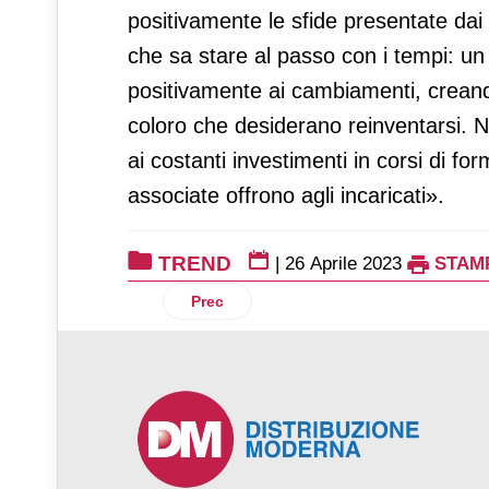
positivamente le sfide presentate dai 
che sa stare al passo con i tempi: u
positivamente ai cambiamenti, creando
coloro che desiderano reinventarsi. N
ai costanti investimenti in corsi di 
associate offrono agli incaricati».
TREND
|
26 Aprile 2023
STAM
Articolo precedente: NIQ: a marzo minimo
Prec