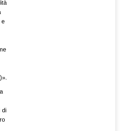
ità
a
 e
ome
)».
ta
 di
tro