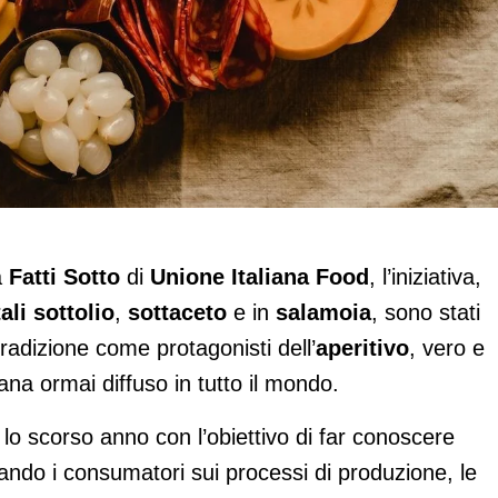
3 è un rito irrinunciabile
a
Fatti Sotto
di
Unione Italiana Food
, l’iniziativa,
ali sottolio
,
sottaceto
e in
salamoia
, sono stati
 tradizione come protagonisti dell’
aperitivo
, vero e
liana ormai diffuso in tutto il mondo.
o lo scorso anno con l’obiettivo di far conoscere
ndo i consumatori sui processi di produzione, le