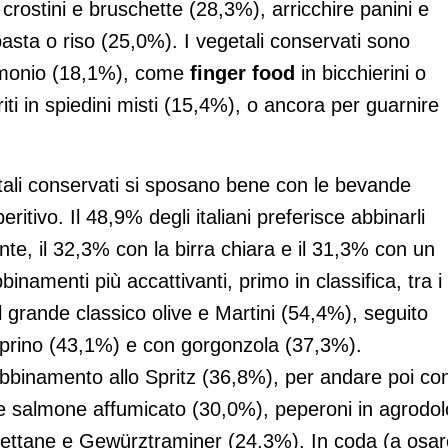
e crostini e bruschette (28,3%), arricchire panini e
pasta o riso (25,0%). I vegetali conservati sono
zimonio (18,1%), come
finger food
in bicchierini o
ti in spiedini misti (15,4%), o ancora per guarnire
etali conservati si sposano bene con le bevande
tivo. Il 48,9% degli italiani preferisce abbinarli
zante, il 32,3% con la birra chiara e il 31,3% con un
bbinamenti più accattivanti, primo in classifica, tra i 
il grande classico olive e Martini (54,4%), seguito
caprino (43,1%) e con gorgonzola (37,3%).
abbinamento allo Spritz (36,8%), per andare poi co
i e salmone affumicato (30,0%), peperoni in agrodo
orettane e Gewürztraminer (24,3%). In coda (a osar