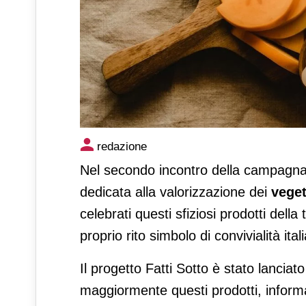
Italiani e aperitivo, per 2 su 
redazione
Nel secondo incontro della campagn
dedicata alla valorizzazione dei
veget
celebrati questi sfiziosi prodotti della
proprio rito simbolo di convivialità ita
Il progetto Fatti Sotto è stato lanciat
maggiormente questi prodotti, informa