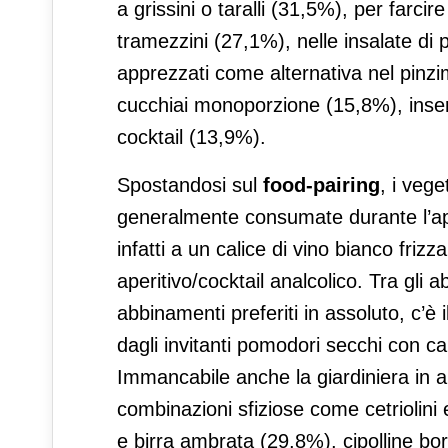
a grissini o taralli (31,5%), per farcir
tramezzini (27,1%), nelle insalate di 
apprezzati come alternativa nel pin
cucchiai monoporzione (15,8%), inseri
cocktail (13,9%).
Spostandosi sul
food-pairing
, i veg
generalmente consumate durante l’aperi
infatti a un calice di vino bianco friz
aperitivo/cocktail analcolico. Tra gli a
abbinamenti preferiti in assoluto, c’è 
dagli invitanti pomodori secchi con 
Immancabile anche la giardiniera in 
combinazioni sfiziose come cetriolin
e birra ambrata (29,8%), cipolline b