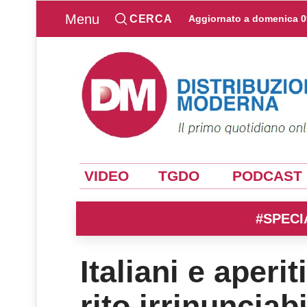
Menu
CERCA
Aggiornato a
domenica 0
VIDEO
TGDO
PODCAST
#SPECI
Italiani e aperi
rito irrinunciab