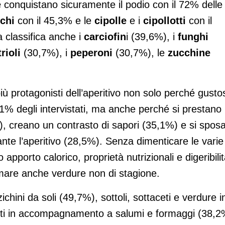
e
conquistano sicuramente il podio con il 72% delle
chi
con il 45,3% e le
cipolle
e i
cipollotti
con il
 classifica anche i
carciofin
i (39,6%), i
funghi
rioli
(30,7%), i
peperoni
(30,7%), le
zucchine
 protagonisti dell’aperitivo non solo perché gusto
,1% degli intervistati, ma anche perché si prestano
), creano un contrasto di sapori (35,1%) e si spos
e l’aperitivo (28,5%). Senza dimenticare le varie
apporto calorico, proprietà nutrizionali e digeribilit
sumare anche verdure non di stagione.
ini da soli (49,7%), sottoli, sottaceti e verdure i
iti in accompagnamento a salumi e formaggi (38,2