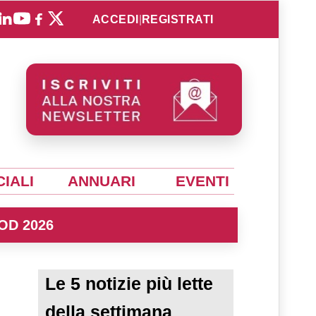
ACCEDI
|
REGISTRATI
IALI
ANNUARI
EVENTI
OD 2026
Le 5 notizie più lette
della settimana