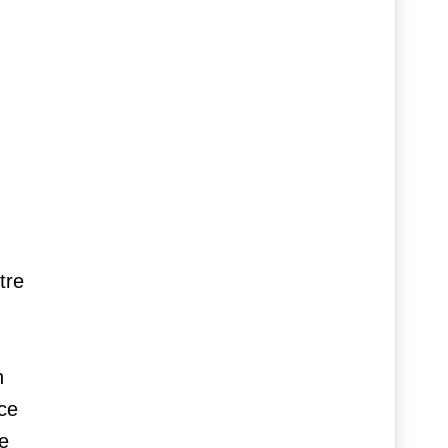
tre
n
lce
e