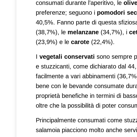
consumati durante l’aperitivo, le
oliv
preferenze; seguono i
pomodori sec
40,5%. Fanno parte di questa sfiziosa
(38,7%), le
melanzane
(34,7%), i
cet
(23,9%) e le
carote
(22,4%).
I
vegetali conservati
sono sempre più
e stuzzicanti, come dichiarato dal 44
facilmente a vari abbinamenti (36,7%
bene con le bevande consumate durant
proprietà benefiche in termini di basso 
oltre che la possibilità di poter con
Principalmente consumati come stuzzich
salamoia piacciono molto anche serv