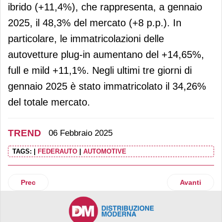
ibrido (+11,4%), che rappresenta, a gennaio
2025, il 48,3% del mercato (+8 p.p.). In
particolare, le immatricolazioni delle
autovetture plug-in aumentano del +14,65%,
full e mild +11,1%. Negli ultimi tre giorni di
gennaio 2025 è stato immatricolato il 34,26%
del totale mercato.
TREND
06 Febbraio 2025
TAGS:
|
FEDERAUTO
|
AUTOMOTIVE
Articolo precedente: Usa primo mercato per i vini italiani
Articolo suc
Prec
Avanti