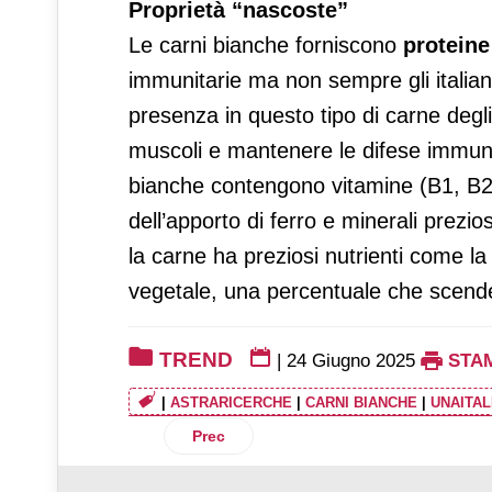
Proprietà “nascoste”
Le carni bianche forniscono
protein
immunitarie ma non sempre gli italiani
presenza in questo tipo di carne degli 
muscoli e mantenere le difese immuni
bianche contengono vitamine (B1, B2
dell’apporto di ferro e minerali prezi
la carne ha preziosi nutrienti come la
vegetale, una percentuale che scend
TREND
|
24 Giugno 2025
STA
|
ASTRARICERCHE
|
CARNI BIANCHE
|
UNAITAL
Articolo precedente: E-commerce, il valo
Prec