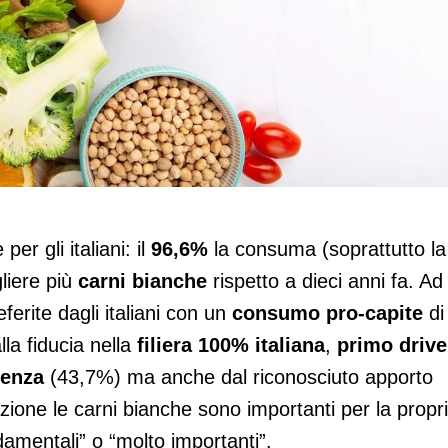
 italiani ne consuma di più di 10 anni fa
r gli italiani: il
96,6%
la consuma (soprattutto la
liere più
carni bianche
rispetto a dieci anni fa. Ad
ferite dagli italiani con un
consumo pro-capite
di
a fiducia nella
filiera 100% italiana
,
primo drive
ienza
(43,7%) ma anche dal riconosciuto apporto
azione le carni bianche sono importanti per la propr
ndamentali” o “molto importanti”.