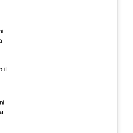
ni
a
 il
ni
ra