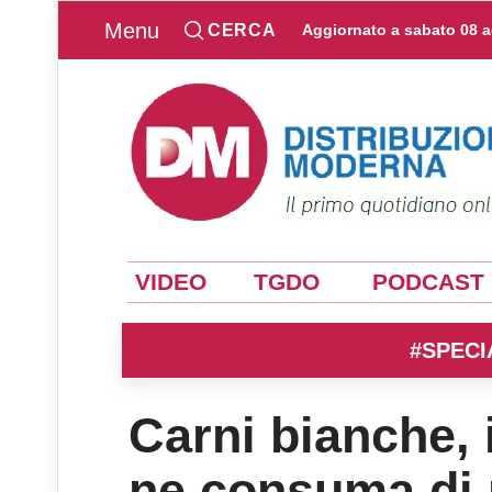
Menu
CERCA
Aggiornato a
sabato 08 
VIDEO
TGDO
PODCAST
#SPECI
Carni bianche, i
ne consuma di p