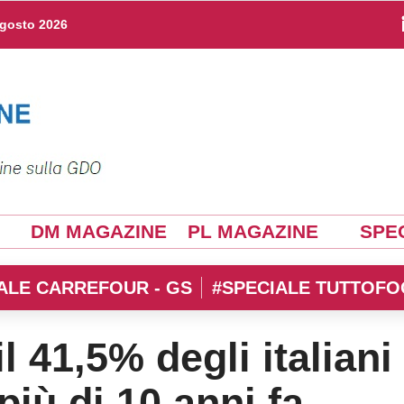
agosto 2026
DM MAGAZINE
PL MAGAZINE
SPEC
ALE CARREFOUR - GS
#SPECIALE TUTTOFO
l 41,5% degli italiani
iù di 10 anni fa