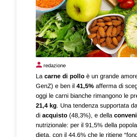
Carni bianche, il 41,5% degli
redazione
La
carne di pollo
è un grande amore pe
GenZ) e ben il
41,5%
afferma di sceg
oggi le carni bianche rimangono le pre
21,4 kg
. Una tendenza supportata dall
di
acquisto
(48,3%), e della
conven
nutrizionale: per il 91,5% della popol
dieta, con il 44,6% che le ritiene “fo