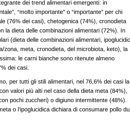
ntegrante dei trend alimentari emergenti: in
tale”, “molto importante” o “importante” per chi
nale (76% dei casi), chetogenica (74%), cronodieta
 la dieta delle combinazioni alimentari (72%). In
colari (dieta delle combinazioni alimentari, ipoglucidi
a/zona, meta, cronodieta, del microbiota, keto), la
tissima: le carni bianche sono ritenute almeno
7% dei casi.
 per tutti gli stili alimentari, nel 76,6% dei casi la
on valori più alti nel caso della dieta meta (84%),
(con pochi zuccheri) o digiuno intermittente (48%).
meta o l’ipoglucidica dichiara di consumare pollo d