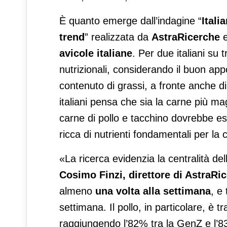
È quanto emerge dall’indagine “
Itali
trend
” realizzata da
AstraRicerche
avicole italiane
. Per due italiani su t
nutrizionali, considerando il buon appor
contenuto di grassi, a fronte anche di
italiani pensa che sia la carne più mag
carne di pollo e tacchino dovrebbe es
ricca di nutrienti fondamentali per la c
«La ricerca evidenzia la centralità dell
Cosimo Finzi, direttore di AstraRi
almeno
una volta alla settimana
, e
settimana. Il pollo, in particolare, è 
raggiungendo l’82% tra la GenZ e l’8