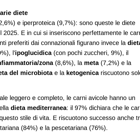
arie diete
2,6%) e iperproteica (9,7%): sono queste le diete
nel 2025. E in cui si inseriscono perfettamente le car
nti preferiti dai connazionali figurano invece la
diet
%), l’
ipoglucidica
(con pochi zuccheri, 9%), il
nfiammatoria/zona
(8,6%), la
meta
(7,2%) e la
eta del microbiota
e la
ketogenica
riscuotono solo
onale leggero e completo, le carni avicole hanno un
della
dieta mediterranea
: il 97% dichiara che le car
 questo stile di vita. E riscuotono successo anche t
xitariana (84%) e la pescetariana (76%).