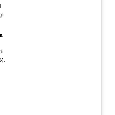
i
gli
ta
di
%).