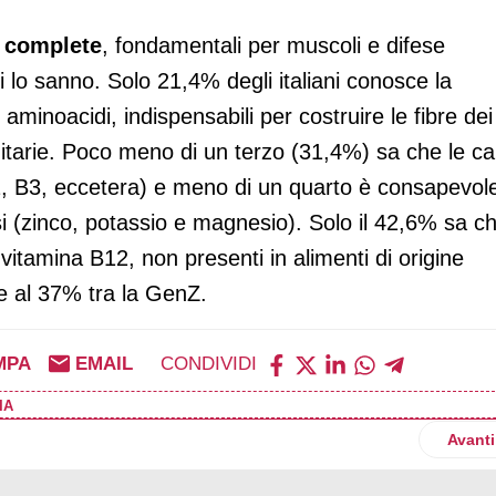
e complete
, fondamentali per muscoli e difese
 lo sanno. Solo 21,4% degli italiani conosce la
aminoacidi, indispensabili per costruire le fibre dei
tarie. Poco meno di un terzo (31,4%) sa che le ca
, B3, eccetera) e meno di un quarto è consapevol
osi (zinco, potassio e magnesio). Solo il 42,6% sa c
 vitamina B12, non presenti in alimenti di origine
e al 37% tra la GenZ.
MPA
EMAIL
CONDIVIDI
IA
re condiviso equivale al 7% del pil italiano
Artico
Avanti