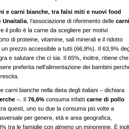
ani e carni bianche, tra falsi miti e nuovi food
e
Unaitalia
, l’associazione di riferimento delle
carn
re il pollo è la carne da scegliere per motivi
to di proteine, vitamine, sali minerali e il ridotto
 un prezzo accessibile a tutti (66,8%). Il 63,9% deg
ra e salutare che ci sia. Il 65%, inoltre, ritiene che
sere preferita nell’alimentazione dei bambini perch
rescita.
e carni bianche nella dieta degli italiani – dichiara
cerche
–. Il
76,6%
consuma infatti
carne di pollo
 tra questi, uno su due la consuma più volte a
trasversale per genere, età e area geografica,
3% tra le famiglie con almeno un minorenne. È inol