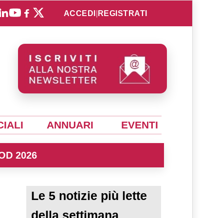
ACCEDI
|
REGISTRATI
IALI
ANNUARI
EVENTI
OD 2026
Le 5 notizie più lette
della settimana