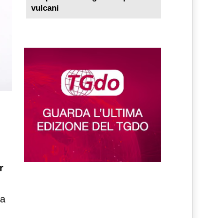
vulcani
r
ia