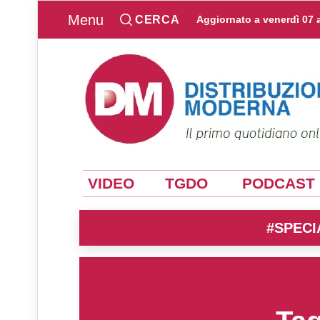
Menu
CERCA
Aggiornato a
venerdì 07 
VIDEO
TGDO
PODCAST
#SPECI