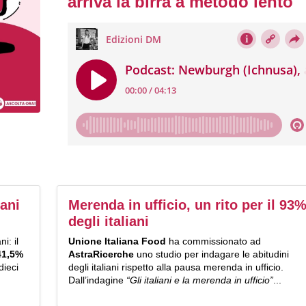
arriva la birra a metodo lento
iani
Merenda in ufficio, un rito per il 93
degli italiani
i: il
Unione Italiana Food
ha commissionato ad
41,5%
AstraRicerche
uno studio per indagare le abitudini
dieci
degli italiani rispetto alla pausa merenda in ufficio.
Dall’indagine
“Gli italiani e la merenda in ufficio”
...