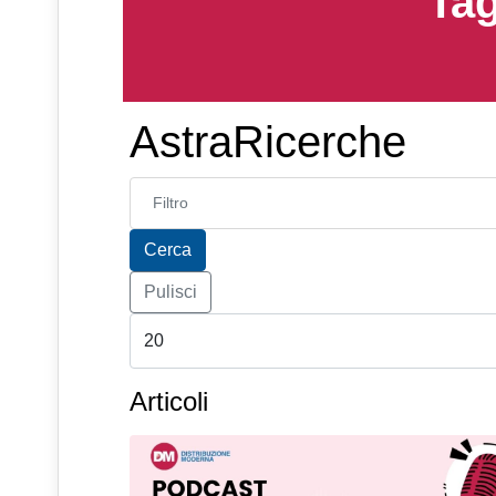
Tag
AstraRicerche
Inserisci parte del titolo
Cerca
Pulisci
Articoli