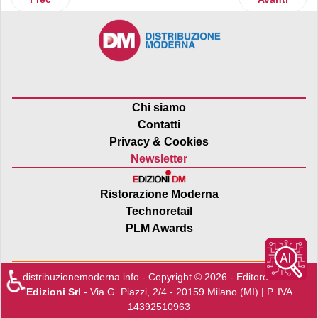
Chi siamo
Contatti
Privacy & Cookies
Newsletter
Ristorazione Moderna
Technoretail
PLM Awards
♿
distribuzionemoderna.info - Copyright © 2026 - Editore:
Edra
Edizioni Srl
- Via G. Piazzi, 2/4 - 20159 Milano (MI) | P. IVA
14392510963