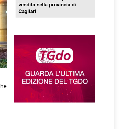
vendita nella provincia di
Cagliari
ti
che