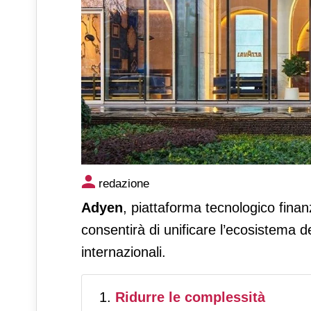
Adyen consente a Lavazza di 
redazione
internazionali
Adyen
, piattaforma tecnologico fina
consentirà di unificare l’ecosistema d
internazionali.
Ridurre le complessità