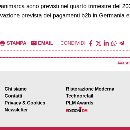
Danimarca sono previsti nel quarto trimestre del 20
attivazione prevista dei pagamenti b2b in Germania e
STAMPA
EMAIL
CONDIVIDI
 in Italia con una raccolta punti dedicata
Artico
Avanti
Chi siamo
Ristorazione Moderna
Contatti
Technoretail
Privacy & Cookies
PLM Awards
Newsletter