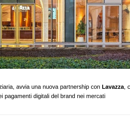
unificare i pagamenti globali nei merca
nziaria, avvia una nuova partnership con
Lavazza
, 
ei pagamenti digitali del brand nei mercati