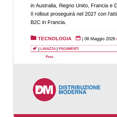
in Australia, Regno Unito, Francia e 
Il rollout proseguirà nel 2027 con l’
B2C in Francia.
TECNOLOGIA
|
08 Maggio 2026
|
LAVAZZA
|
PAGAMENTI
Articolo precedente: L’app HeyObi arriva
Prec
♿