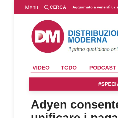
Menu
CERCA
Aggiornato a
venerdì 07 
VIDEO
TGDO
PODCAST
#SPECI
Adyen consente
unificare i pag