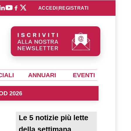
ACCEDI
|
REGISTRATI
IALI
ANNUARI
EVENTI
OD 2026
Le 5 notizie più lette
della settimana