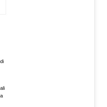
di
ali
la