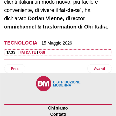
clienti italiani un modo nuovo, più facile e
conveniente, di vivere il
fai-da-te
”, ha
dichiarato
Dorian Vienne, director
omnichannel & trasformation di Obi Italia.
TECNOLOGIA
15 Maggio 2026
TAGS:
|
FAI DA TE
|
OBI
Articolo precedente: L’AI entra nell’ortofrutta con Aldo, l’a
Articolo suc
Prec
Avanti
Chi siamo
Contatti