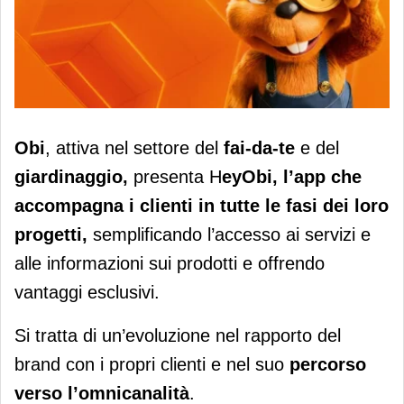
L’app HeyObi arriva in Italia con una
Obi
, attiva
nel settore del
fai
-
da
-
te
e del
raccolta punti dedicata
giardinaggio,
presenta H
eyObi, l’app che
accompagna i clienti in tutte le fasi dei loro
progetti,
semplificando l’accesso ai servizi e
alle informazioni sui prodotti e offrendo
vantaggi esclusivi.
Si tratta di
un’evoluzione nel rapporto del
brand con i propri clienti e nel suo
percorso
verso l’omnicanalità
.