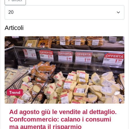
Articoli
Trend
Ad agosto giù le vendite al dettaglio.
Confcommercio: calano i consumi
ma aumenta il risparmio