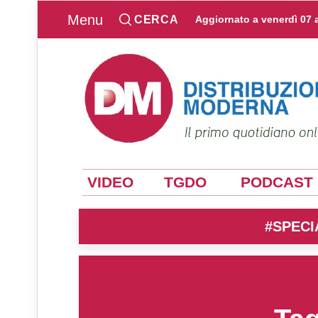
Menu
CERCA
Aggiornato a
venerdì 07 
VIDEO
TGDO
PODCAST
#SPECI