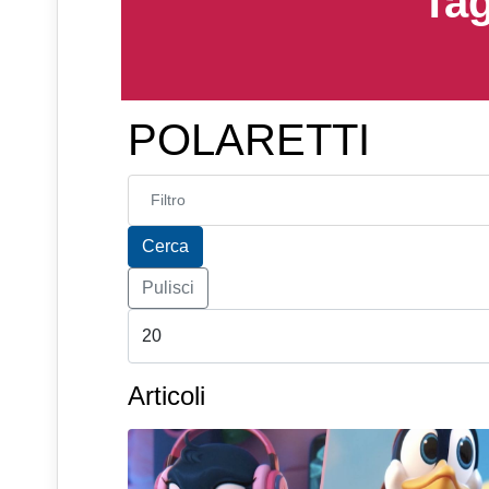
Tag
POLARETTI
Inserisci parte del titolo
Cerca
Pulisci
Articoli