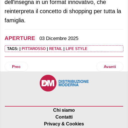
dell’insegna in un format innovativo, che
reinterpreta il concetto di shopping per tutta la
famiglia.
APERTURE
03 Dicembre 2025
TAGS:
|
PITTAROSSO
|
RETAIL
|
LIFE STYLE
Articolo precedente: Superconveniente: Gruppo Arena e Gru
Articolo suc
Prec
Avanti
Chi siamo
Contatti
Privacy & Cookies