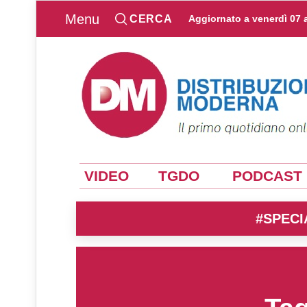
Menu
CERCA
Aggiornato a
venerdì 07 
VIDEO
TGDO
PODCAST
#SPECI