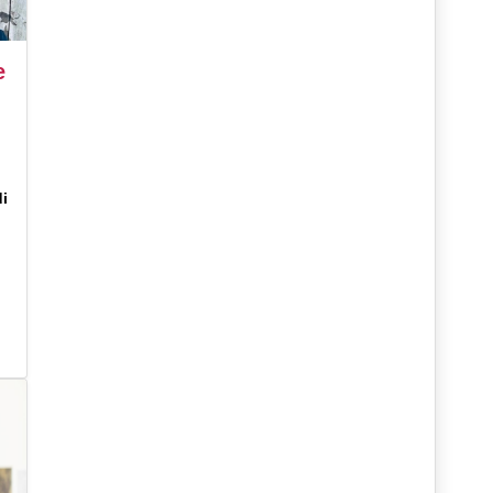
e
di
.