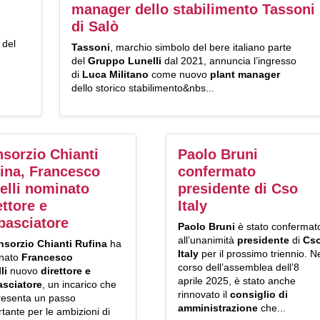
manager dello stabilimento Tassoni
di Salò
e
del
Tassoni
, marchio simbolo del bere italiano parte
del
Gruppo Lunelli
dal 2021, annuncia l’ingresso
di
Luca
Militano
come nuovo
plant
manager
dello storico stabilimento&nbs...
sorzio Chianti
Paolo Bruni
ina, Francesco
confermato
elli nominato
presidente di Cso
ettore e
Italy
asciatore
Paolo Bruni
è stato confermat
all’unanimità
presidente
di
Cs
sorzio Chianti Rufina
ha
Italy
per il prossimo triennio. N
nato
Francesco
corso dell’assemblea dell’8
li
nuovo
direttore e
aprile 2025, è stato anche
sciatore
, un incarico che
rinnovato il
consiglio di
resenta un passo
amministrazione
che...
tante per le ambizioni di