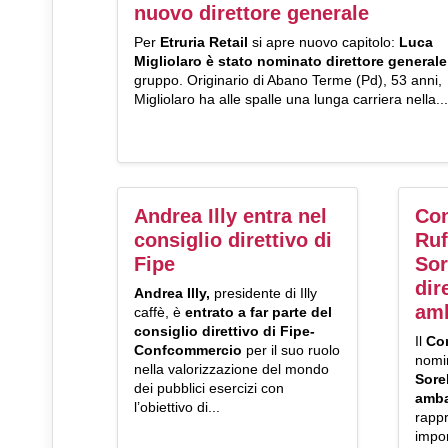
nuovo direttore generale
Per
Etruria Retail
si apre nuovo capitolo:
Luca
Migliolaro
è stato nominato direttore general
gruppo. Originario di Abano Terme (Pd), 53 anni,
Migliolaro ha alle spalle una lunga carriera nella...
Andrea Illy entra nel
Con
consiglio direttivo di
Ruf
Fipe
Sor
dir
Andrea Illy,
presidente di Illy
amb
caffè, è
entrato a far parte del
consiglio direttivo di Fipe-
Il
Con
Confcommercio
per il suo ruolo
nomi
nella valorizzazione del mondo
Sorel
dei pubblici esercizi con
amba
l’obiettivo di...
rapp
impor