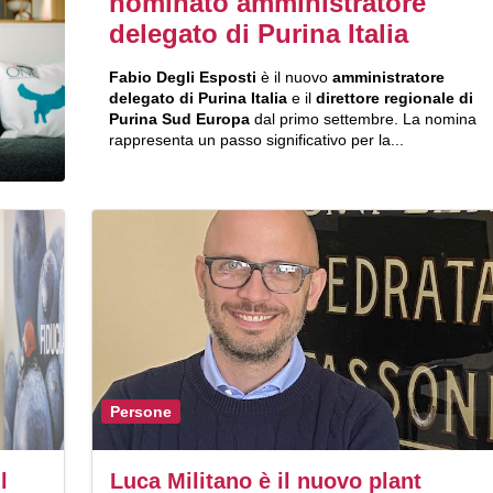
nominato amministratore
delegato di Purina Italia
Fabio Degli Esposti
è il nuovo
amministratore
delegato di Purina Italia
e il
direttore regionale di
Purina Sud Europa
dal primo settembre. La nomina
rappresenta un passo significativo per la...
Persone
l
Luca Militano è il nuovo plant