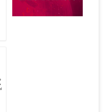
o
o
el