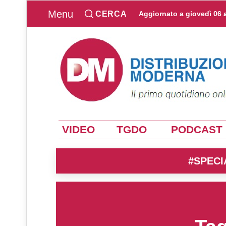
Menu
CERCA
Aggiornato a
giovedì 06 
VIDEO
TGDO
PODCAST
#SPECI