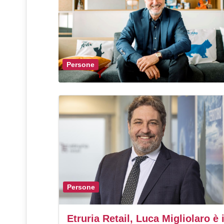
Persone
Persone
Etruria Retail, Luca Migliolaro è i