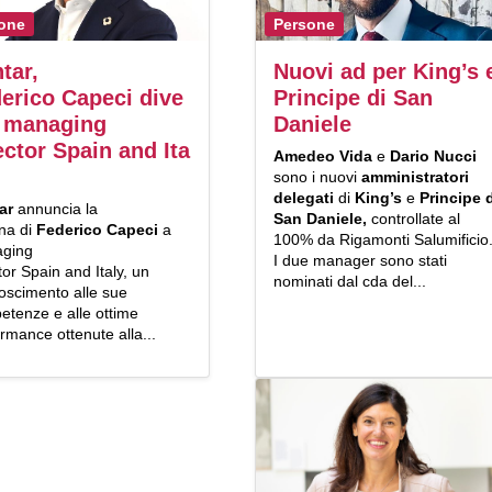
one
Persone
tar,
Nuovi ad per King’s 
erico Capeci dive
Principe di San
 managing
Daniele
ector Spain and Ita
Amedeo Vida
e
Dario Nucci
sono i nuovi
amministratori
delegati
di
King’s
e
Principe 
ar
annuncia la
San Daniele,
controllate al
na di
Federico Capeci
a
100% da Rigamonti Salumificio
ging
I due manager sono stati
tor Spain and Italy, un
nominati dal cda del...
oscimento alle sue
etenze e alle ottime
rmance ottenute alla...