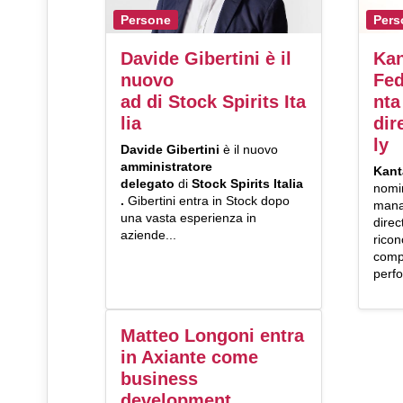
Persone
Pers
Davide Gibertini è il
Kan
nuovo
Fed
ad di Stock Spirits Ita
nta
lia
dir
ly
Davide Gibertini
è il nuovo
amministratore
Kant
delegato
di
Stock Spirits Italia
nomi
.
Gibertini entra in Stock dopo
mana
una vasta esperienza in
direc
aziende...
ricon
comp
perfo
Matteo Longoni entra
in Axiante come
business
development