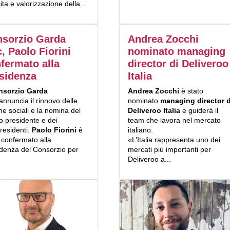
ita e valorizzazione della...
sorzio Garda
Andrea Zocchi
, Paolo Fiorini
nominato managing
fermato alla
director di Deliveroo
sidenza
Italia
nsorzio Garda
Andrea Zocchi
è stato
annuncia il rinnovo delle
nominato
managing director d
he sociali e la nomina del
Deliveroo Italia
e guiderà il
o presidente e dei
team che lavora nel mercato
residenti.
Paolo Fiorini
è
italiano.
 confermato alla
«L’Italia rappresenta uno dei
idenza del Consorzio per
mercati più importanti per
Deliveroo a...