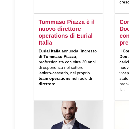
cresc
Tommaso Piazza è il
Con
nuovo direttore
Doc
operations di Eurial
con
Italia
pre
Eurial Italia
annuncia l’ingresso
Il
Co
di Tommaso Piazza
,
Doc
professionista con oltre 20 anni
caric
di esperienza nel settore
nuov
lattiero-caseario, nel proprio
vicep
team operations
nel ruolo di
stato
direttore
.
pres
il...