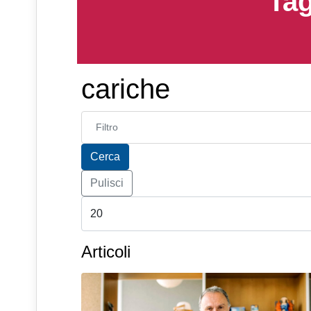
Tag
cariche
Inserisci parte del titolo
Cerca
Pulisci
Articoli