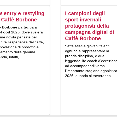
 entry e restyling
I campioni degli
 Caffè Borbone
sport invernali
protagonisti della
è Borbone
partecipa a
campagna digital di
oFood 2025
, dove svelerà
time novità pensate per
Caffè Borbone
chire l’esperienza del caffè,
Sette atleti e giovani talenti,
nnovazione di prodotto e
ognuno a rappresentare la
iamento della gamma.
propria disciplina, e due
nda, infatti,...
leggende life coach d’eccezion
ad accompagnarli verso
l’importante stagione agonistic
2026, quando si troveranno...