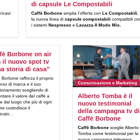
di capsule Le Compostabili
ricavi
Caffè Borbone
amplia l’offerta con
Le Compostabili
,
la nuova linea di
capsule compostabili
compatibili co
i sistemi
Nespresso
e
Lavazza A Modo Mio.
fè Borbone on air
 il nuovo spot tv
a storia di casa”
 Borbone rafforza il proprio
Comunicazione e Marketing
rso di marca e il suo
zionamento scegliendo di
Alberto Tomba è il
ntare il valore del caffè a
re dal luogo che più di ogni
nuovo testimonial
 ne custodisce il
della campagna tv di
icato...
Caffè Borbone
Caffè Borbone
sceglie Alberto
Tomba come testimonial per la
nuova campagna televisiva,