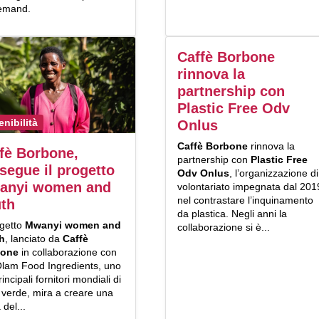
emand.
Caffè Borbone
rinnova la
partnership con
Plastic Free Odv
enibilità
Onlus
Caffè Borbone
rinnova la
fè Borbone,
partnership con
Plastic Free
segue il progetto
Odv Onlus
, l’organizzazione di
anyi women and
volontariato impegnata dal 201
nel contrastare l’inquinamento
th
da plastica. Negli anni la
ogetto
Mwanyi women
and
collaborazione si è...
h
, lanciato da
Caffè
bone
in collaborazione con
Olam Food Ingredients, uno
rincipali fornitori mondiali di
 verde, mira a creare una
a del...