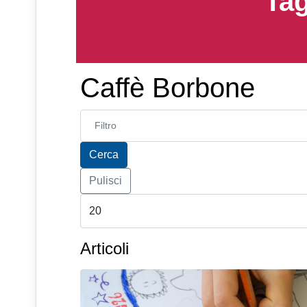
Tag
Caffè Borbone
Inserisci parte del titolo
Cerca
Pulisci
Articoli