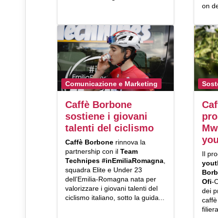
on d
Comunicazione e Marketing
Sost
Caffè Borbone
Caf
sostiene i giovani
pro
talenti del ciclismo
Mw
you
Caffè Borbone
rinnova la
partnership con il
Team
Il pr
Technipes #inEmiliaRomagna
,
yout
squadra Elite e Under 23
Bor
dell’Emilia-Romagna nata per
Ofi
-
valorizzare i giovani talenti del
dei p
ciclismo italiano, sotto la guida...
caffè
filier