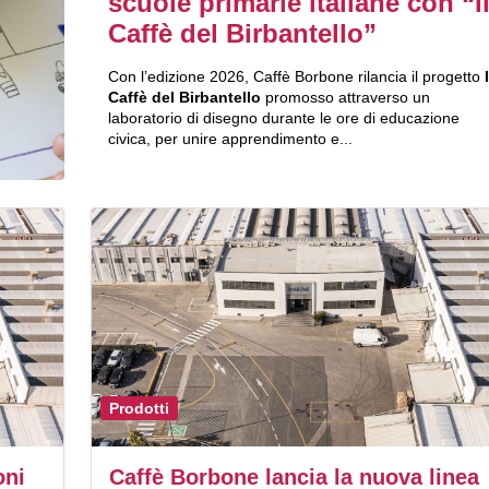
scuole primarie italiane con “I
Caffè del Birbantello”
Con l’edizione 2026, Caffè Borbone rilancia il progetto
I
Caffè del Birbantello
promosso attraverso un
laboratorio di disegno durante le ore di educazione
civica, per unire apprendimento e...
Prodotti
oni
Caffè Borbone lancia la nuova linea