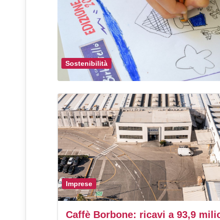
Sostenibilità
Imprese
Caffè Borbone: ricavi a 93,9 mili