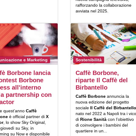
rafforzando la collaborazione
avviata nel 2025.
nicazione e Marketing
Sostenibilità
fè Borbone lancia
Caffè Borbone,
contest Borbone
riparte Il Caffè del
ess all'interno
Birbantello
la partnership con
Caffè Borbone
annuncia la
actor
nuova edizione del progetto
sociale
Il Caffè del Birbantell
e quest’anno
Caffè
nato nel 2022 a Napoli tra i vico
bone
è official partner di
X
di
Rione Sanità
con l’obiettivo
or
, lo show Sky Original,
di coinvolgere i bambini del
 i giovedì su Sky, in
quartiere in un...
aming su Now e disponibile