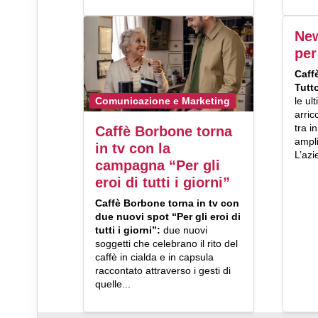
New
per
Caff
Tutt
le ul
Comunicazione e Marketing
arric
tra i
Caffè Borbone torna
ampl
in tv con la
L’azie
campagna “Per gli
eroi di tutti i giorni”
Caffè Borbone
torna in tv con
due nuovi spot “
Per gli
eroi di
tutti i giorni”:
due nuovi
soggetti che celebrano il rito del
caffè in cialda e in capsula
raccontato attraverso i gesti di
quelle...