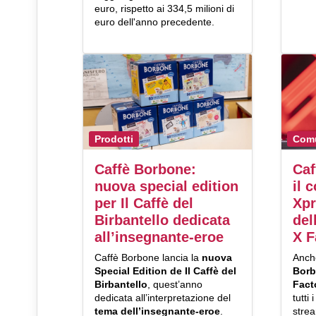
euro, rispetto ai 334,5 milioni di
euro dell'anno precedente.
Prodotti
Comu
Caffè Borbone:
Caf
nuova special edition
il 
per Il Caffè del
Xpr
Birbantello dedicata
del
all’insegnante-eroe
X F
Caffè Borbone lancia la
nuova
Anch
Special Edition de Il Caffè del
Bor
Birbantello
, quest’anno
Fact
dedicata all’interpretazione del
tutti
tema dell’insegnante-eroe
.
stre