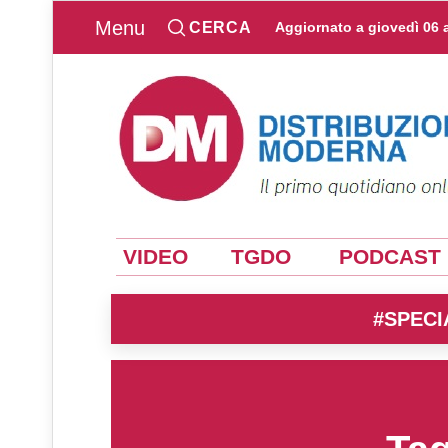
Menu
CERCA
Aggiornato a
giovedì 06 
VIDEO
TGDO
PODCAST
#SPECI