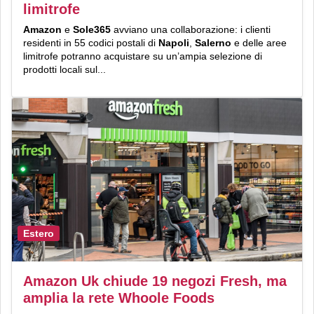
limitrofe
Amazon
e
Sole365
avviano una collaborazione: i clienti
residenti in 55 codici postali di
Napoli
,
Salerno
e delle aree
limitrofe potranno acquistare su un’ampia selezione di
prodotti locali sul...
Estero
Amazon Uk chiude 19 negozi Fresh, ma
amplia la rete Whoole Foods