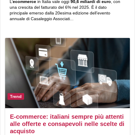
L’
ecommerce
in Italia vale oggi
90,6 miliardi di euro
, con
una crescita del fatturato del 6% nel 2025. È il dato
principale emerso dalla 20esima edizione dell’evento
annuale di Casaleggio Associati...
Trend
E-commerce: italiani sempre più attenti
alle offerte e consapevoli nelle scelte di
acquisto