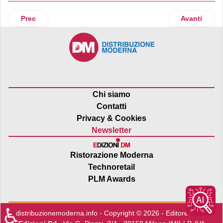
Articolo precedente: Carrefour, salgono a 3 gli ipermercati 
Articolo su
Prec
Avanti
Chi siamo
Contatti
Privacy & Cookies
Newsletter
Ristorazione Moderna
Technoretail
PLM Awards
♿
distribuzionemoderna.info - Copyright © 2026 - Editore:
Edra