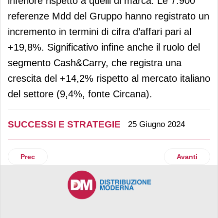
inferiore rispetto a quelli di marca. Le 7.900
referenze Mdd del Gruppo hanno registrato un
incremento in termini di cifra d’affari pari al
+19,8%. Significativo infine anche il ruolo del
segmento Cash&Carry, che registra una
crescita del +14,2% rispetto al mercato italiano
del settore (9,4%, fonte Circana).
SUCCESSI E STRATEGIE
25 Giugno 2024
Articolo precedente: Gruppo Supercentro investe 13 milioni
Articolo suc
Prec
Avanti