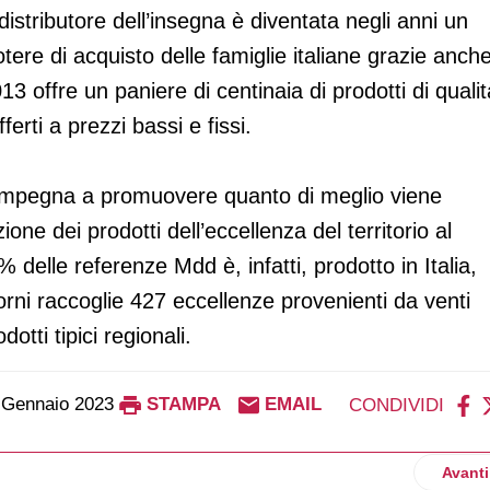
 distributore dell’insegna è diventata negli anni un
tere di acquisto delle famiglie italiane grazie anch
2013 offre un paniere di centinaia di prodotti di qualit
ferti a prezzi bassi e fissi.
i impegna a promuovere quanto di meglio viene
ione dei prodotti dell’eccellenza del territorio al
% delle referenze Mdd è, infatti, prodotto in Italia,
rni raccoglie 427 eccellenze provenienti da venti
dotti tipici regionali.
 Gennaio 2023
STAMPA
EMAIL
CONDIVIDI
nno vita ad ARDita
Artico
Avanti