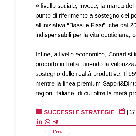
A livello sociale, invece, la marca del
punto di riferimento a sostegno del po
all’iniziativa “Bassi e Fissi”, che dal 
indispensabili per la vita quotidiana, of
Infine, a livello economico, Conad s
prodotto in Italia, unendo la valorizzaz
sostegno delle realtà produttive. Il 95
mentre la linea premium Sapori&Dinto
regioni italiane, di cui oltre la metà pro
SUCCESSI E STRATEGIE
|
17
Articolo precedente: Ergon e Maiora da
Prec