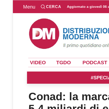
Menu
CERCA
Aggiornato a
giovedì 06 
VIDEO
TGDO
PODCAST
#SPECI
Conad: la marca
5,4 miliardi di 