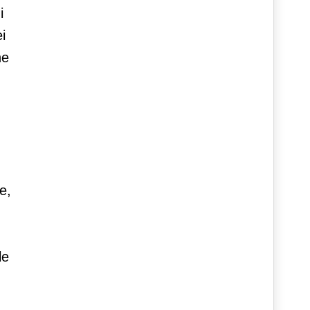
i
i
he
e,
le