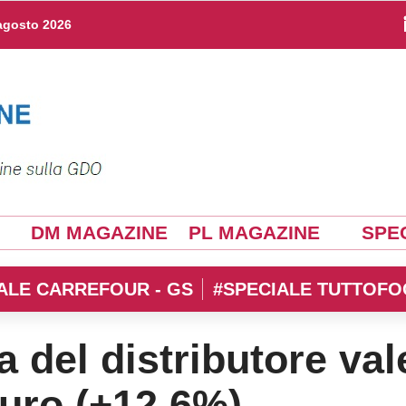
agosto 2026
DM MAGAZINE
PL MAGAZINE
SPEC
ALE CARREFOUR - GS
#SPECIALE TUTTOFO
 del distributore val
euro (+12,6%)