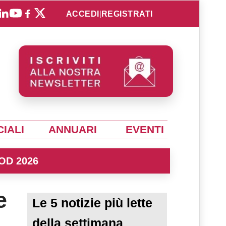
ACCEDI
|
REGISTRATI
IALI
ANNUARI
EVENTI
OD 2026
e
Le 5 notizie più lette
della settimana