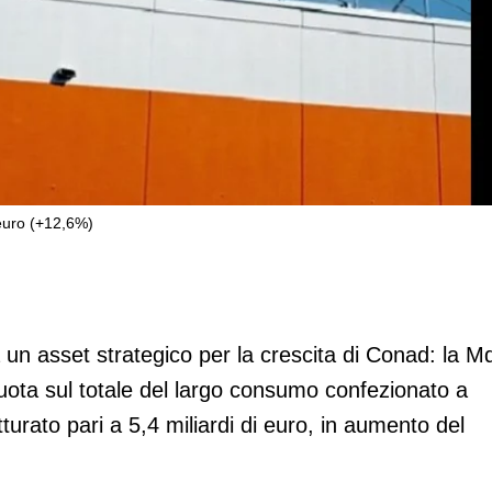
 euro (+12,6%)
ore vale 5,4 miliardi di euro (+12,6%)
 un asset strategico per la crescita di Conad: la M
uota sul totale del largo consumo confezionato a
atturato pari a 5,4 miliardi di euro, in aumento del