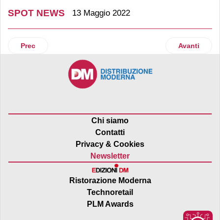
SPOT NEWS
13 Maggio 2022
Articolo precedente: Jungheinrich al LogiMAT 2022: nuove s
Articolo suc
Prec
Avanti
Chi siamo
Contatti
Privacy & Cookies
Newsletter
Ristorazione Moderna
Technoretail
PLM Awards