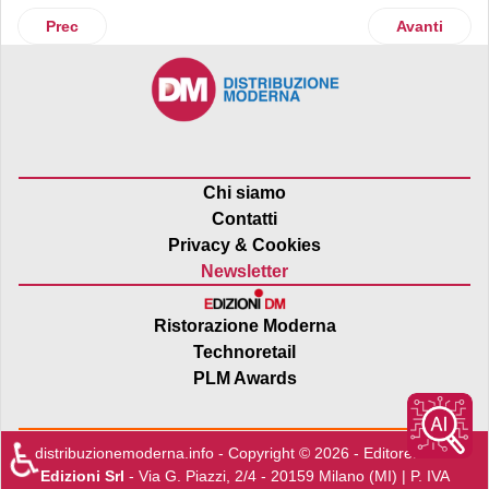
Articolo precedente: Mascarpone e burro, scopri la strada gi
Articolo suc
Prec
Avanti
Chi siamo
Contatti
Privacy & Cookies
Newsletter
Ristorazione Moderna
Technoretail
PLM Awards
♿
distribuzionemoderna.info - Copyright © 2026 - Editore:
Edra
Edizioni Srl
- Via G. Piazzi, 2/4 - 20159 Milano (MI) | P. IVA