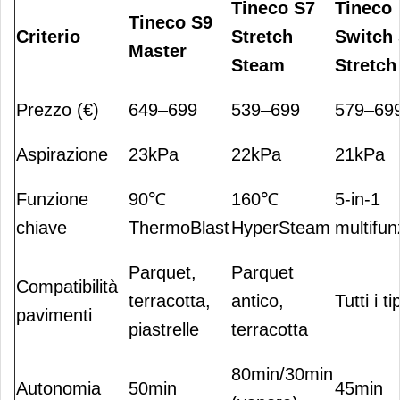
Tineco S7
Tineco
Tineco S9
Criterio
Stretch
Switch
Master
Steam
Stretch
Prezzo (€)
649–699
539–699
579–69
Aspirazione
23kPa
22kPa
21kPa
Funzione
90℃
160℃
5-in-1
chiave
ThermoBlast
HyperSteam
multifun
Parquet,
Parquet
Compatibilità
terracotta,
antico,
Tutti i tip
pavimenti
piastrelle
terracotta
80min/30min
Autonomia
50min
45min