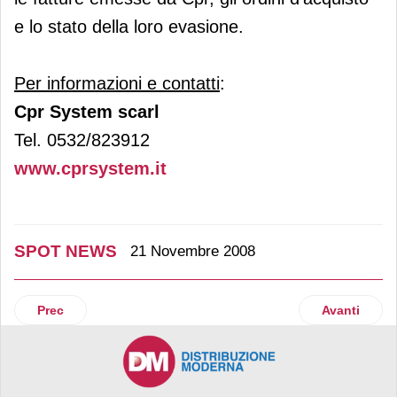
e lo stato della loro evasione.
Per informazioni e contatti
:
Cpr System scarl
Tel. 0532/823912
www.cprsystem.it
SPOT NEWS
21 Novembre 2008
Articolo precedente: Euro Pool System. La logistica ci gua
Articolo suc
Prec
Avanti