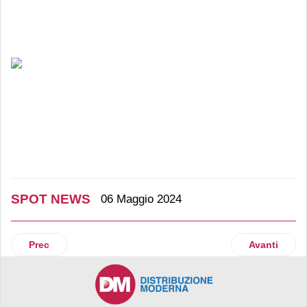
SPOT NEWS
06 Maggio 2024
Articolo precedente: Almo Nature Natural Cat Litter: la letti
Articolo suc
Prec
Avanti