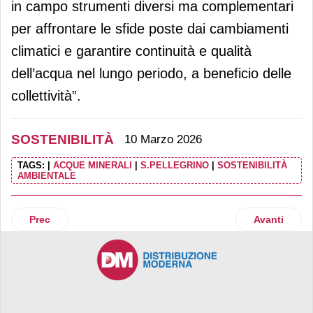
in campo strumenti diversi ma complementari
per affrontare le sfide poste dai cambiamenti
climatici e garantire continuità e qualità
dell’acqua nel lungo periodo, a beneficio delle
collettività”.
SOSTENIBILITÀ
10 Marzo 2026
TAGS:
|
ACQUE MINERALI
|
S.PELLEGRINO
|
SOSTENIBILITÀ
AMBIENTALE
Articolo precedente: Despar Nord rinnova il proprio impegno
Articolo suc
Prec
Avanti