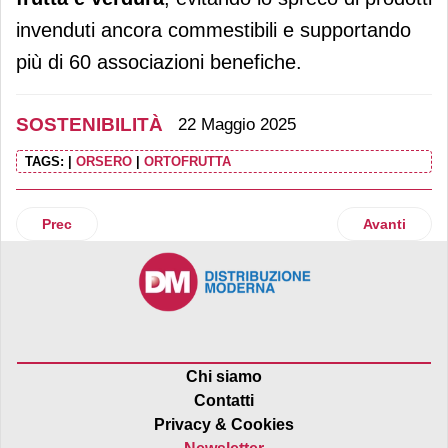
invenduti ancora commestibili e supportando
più di 60 associazioni benefiche.
SOSTENIBILITÀ
22 Maggio 2025
TAGS:
|
ORSERO
|
ORTOFRUTTA
Articolo precedente: Prosegue l'alleanza tra Barilla e Fond
Articolo suc
Prec
Avanti
Chi siamo
Contatti
Privacy & Cookies