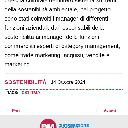
crescita culturale dell’intero sistema sui temi
della sostenibilità ambientale, nel progetto
sono stati coinvolti i manager di differenti
funzioni aziendali: dai responsabili della
sostenibilità ai manager delle funzioni
commerciali esperti di category management,
come trade marketing, acquisti, vendite e
marketing.
SOSTENIBILITÀ
14 Ottobre 2024
TAGS:
|
GS1 ITALY
Articolo precedente: Cascina Italia investe sulla sicurezza d
Articolo suc
Prec
Avanti