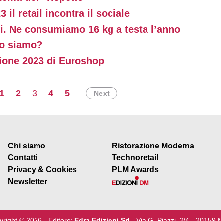
a.
il retail incontra il sociale
ni. Ne consumiamo 16 kg a testa l’anno
to siamo?
zione 2023 di Euroshop
1
2
3
4
5
Next
Chi siamo
Ristorazione Moderna
Contatti
Technoretail
Privacy & Cookies
PLM Awards
Newsletter
yright © 2026 - Editore:
Edra Edizioni Srl
- Via G. Piazzi, 2/4 - 20159 