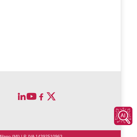
Milano (MI) | P. IVA 14392510963