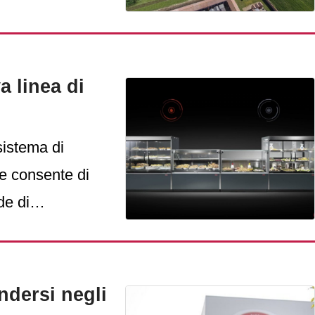
09.
a linea di
sistema di
e consente di
de di
do sostanzioso
dersi negli