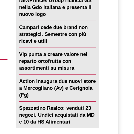
NewPrinces Group rilancia GS
nella Gdo italiana e presenta il
nuovo logo
Campari cede due brand non
strategici. Semestre con più
ricavi e utili
Vip punta a creare valore nel
reparto ortofrutta con
assortimenti su misura
Action inaugura due nuovi store
a Mercogliano (Av) e Cerignola
(Fg)
Spezzatino Realco: venduti 23
negozi. Undici acquistati da MD
e 10 da HS Alimentari