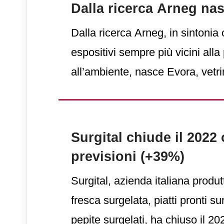
Dalla ricerca Arneg na
Dalla ricerca Arneg, in sintonia
espositivi sempre più vicini all
all’ambiente, nasce Evora, vetri
agevolare il servizio degli operat
l’acquisto per i clienti.
Surgital chiude il 2022 o
previsioni (+39%)
Surgital, azienda italiana produt
fresca surgelata, piatti pronti su
pepite surgelati, ha chiuso il 2