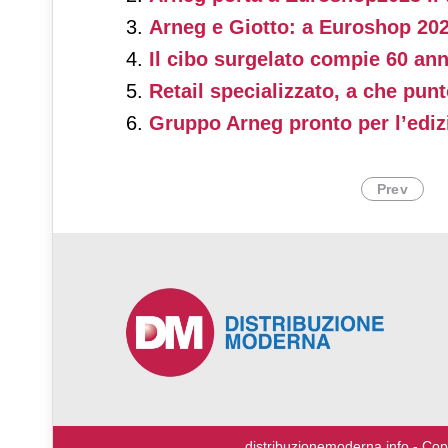
principali capoluoghi di provinci
Arneg e Giotto: a Euroshop 2023 
Il cibo surgelato compie 60 an
Retail specializzato, a che pun
Gruppo Arneg pronto per l’edi
Prev
♿
distribuzionemoderna.info - Cop