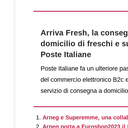
e volumi in carta e pergamena c
nella biblioteca diocesana di Fo
l’inondazione sono impregnati d
Arriva Fresh, la conse
quindi ad altissimo rischio di d
domicilio di freschi e s
perché in 48 ore si sviluppano 
Poste Italiane
compromettono definitivamente i
Poste Italiane fa un ulteriore 
del commercio elettronico B2c e
servizio di consegna a domicilio 
alimentari freschi, freschissimi e 
servizio, già attivo a Roma, Mila
Arneg e Superemme, una collab
Bologna e Firenze, sarà via via e
Arneg porta a Euroshop2023 il 