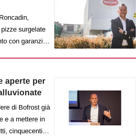
 Roncadin,
i pizze surgelate
nto con garanzia
 un progetto di
 la controllata
 Usa Corp.
re aperte per
alluvionate
fere di Bofrost già
e e a mettere in
tti, cinquecentine