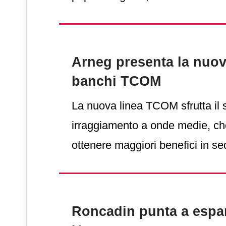
della produzione di Gruppo di 1
Arneg presenta la nuov
banchi TCOM
La nuova linea TCOM sfrutta il 
irraggiamento a onde medie, ch
ottenere maggiori benefici in se
riscaldamento, incidendo in mo
sul risparmio energetico.
Roncadin punta a espan