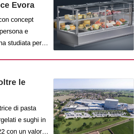
sce Evora
 con concept
a persona e
na studiata per
ori e facilitare
ltre le
trice di pasta
rgelati e sughi in
022 con un valore