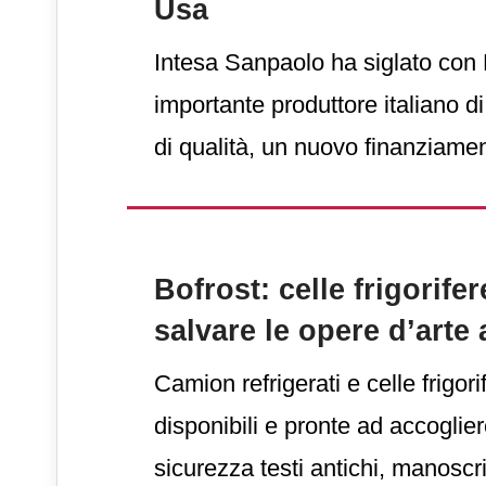
Usa
Intesa Sanpaolo ha siglato con
importante produttore italiano d
di qualità, un nuovo finanziame
di Sace di 14 milioni di euro per
internazionalizzazione attraverso
statunitense Roncadin Holding
Bofrost: celle frigorife
salvare le opere d’arte 
Camion refrigerati e celle frigori
disponibili e pronte ad accoglier
sicurezza testi antichi, manoscri