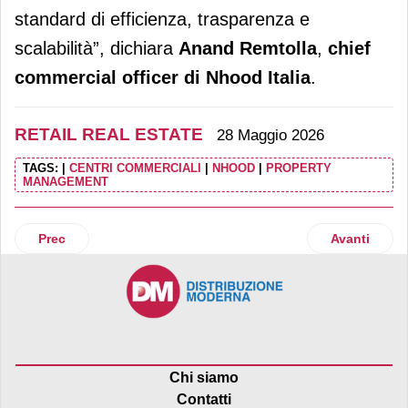
standard di efficienza, trasparenza e
scalabilità”, dichiara
Anand Remtolla
,
chief
commercial officer di Nhood Italia
.
RETAIL REAL ESTATE
28 Maggio 2026
TAGS:
|
CENTRI COMMERCIALI
|
NHOOD
|
PROPERTY
MANAGEMENT
Articolo precedente: Sonae Sierra: 109,8 milioni di euro di 
Articolo succ
Prec
Avanti
Chi siamo
Contatti