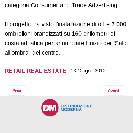
categoria Consumer and Trade Advertising.
Il progetto ha visto l’installazione di oltre 3.000
ombrelloni brandizzati su 160 chilometri di
costa adriatica per annunciare l’inizio dei “Saldi
all’ombra” del centro.
RETAIL REAL ESTATE
13 Giugno 2012
Articolo precedente: "La Cartiera" apre i battenti
Articolo suc
Prec
Avanti