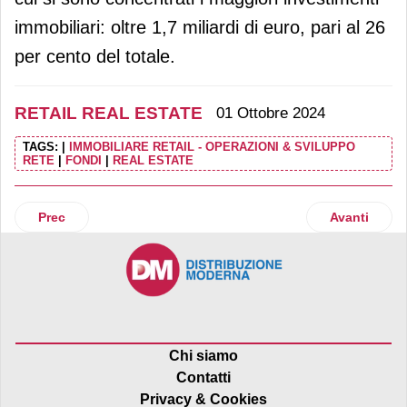
immobiliari: oltre 1,7 miliardi di euro, pari al 26
per cento del totale.
RETAIL REAL ESTATE
01 Ottobre 2024
TAGS:
|
IMMOBILIARE RETAIL - OPERAZIONI & SVILUPPO
RETE
|
FONDI
|
REAL ESTATE
Articolo precedente: Franciacorta Village: sì alle nuove “Fo
Articolo suc
Prec
Avanti
Chi siamo
Contatti
Privacy & Cookies