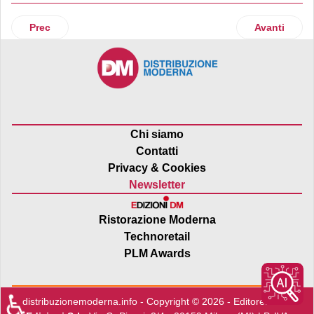
Articolo precedente: La gestione di The wow side Fiumicin
Articolo suc
Prec
Avanti
Chi siamo
Contatti
Privacy & Cookies
Newsletter
Ristorazione Moderna
Technoretail
PLM Awards
♿
distribuzionemoderna.info - Copyright © 2026 - Editore:
Edra