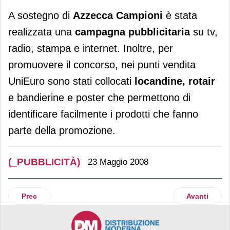
A sostegno di
Azzecca Campioni
è stata
realizzata una
campagna pubblicitaria
su tv,
radio, stampa e internet. Inoltre, per
promuovere il concorso, nei punti vendita
UniEuro sono stati collocati
locandine, rotair
e bandierine e poster che permettono di
identificare facilmente i prodotti che fanno
parte della promozione.
(_PUBBLICITÀ)
23 Maggio 2008
Articolo precedente: Camoscio d’Oro porta le Fette in tv
Articolo succ
Prec
Avanti